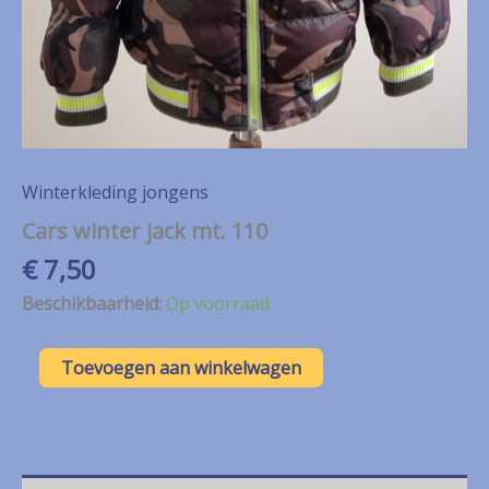
Winterkleding jongens
Cars winter jack mt. 110
€
7,50
Beschikbaarheid:
Op voorraad
Cars
Toevoegen aan winkelwagen
winter
jack
mt.
110
aantal