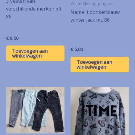
3 Vesten van
Winterkleding jongens
verschillende merken mt.
Name It donkerblauw
86
winter jack mt. 86
€
8,00
€
5,00
Toevoegen aan
winkelwagen
Toevoegen aan
winkelwagen