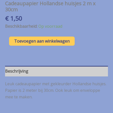
Cadeaupapier Hollandse huisjes 2 m x
30cm
€
1,50
Beschikbaarheid:
Op voorraad
Cadeaupapier
Toevoegen aan winkelwagen
Hollandse
huisjes
2
m
x
30cm
Beschrijving
aantal
Leuk cadeaupapier met gekleurder Hollandse huisjes.
Papier is 2 meter bij 30cm. Ook leuk om enveloppe
mee te maken.