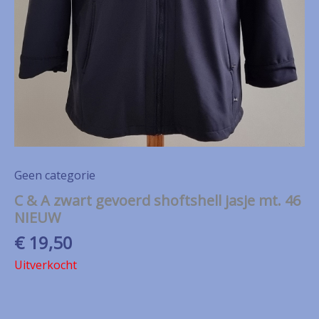
Geen categorie
C & A zwart gevoerd shoftshell jasje mt. 46
NIEUW
€
19,50
Uitverkocht