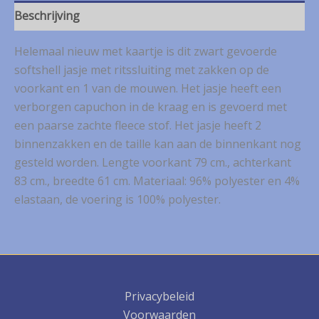
Beschrijving
Helemaal nieuw met kaartje is dit zwart gevoerde
softshell jasje met ritssluiting met zakken op de
voorkant en 1 van de mouwen. Het jasje heeft een
verborgen capuchon in de kraag en is gevoerd met
een paarse zachte fleece stof. Het jasje heeft 2
binnenzakken en de taille kan aan de binnenkant nog
gesteld worden. Lengte voorkant 79 cm., achterkant
83 cm., breedte 61 cm. Materiaal: 96% polyester en 4%
elastaan, de voering is 100% polyester.
Privacybeleid
Voorwaarden