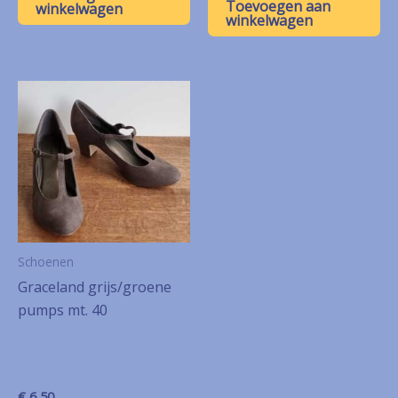
Toevoegen aan
winkelwagen
winkelwagen
Schoenen
Graceland grijs/groene
pumps mt. 40
€
6,50