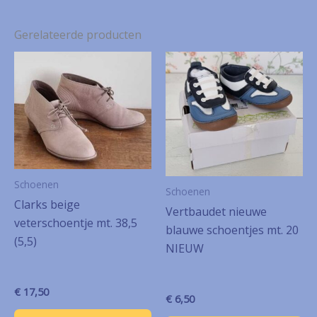
Gerelateerde producten
Schoenen
Schoenen
Clarks beige
Vertbaudet nieuwe
veterschoentje mt. 38,5
blauwe schoentjes mt. 20
(5,5)
NIEUW
€
17,50
€
6,50