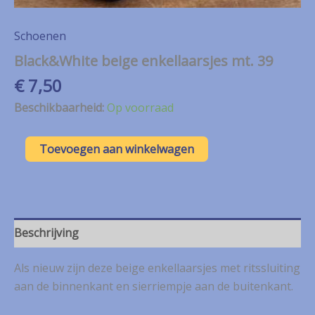
Schoenen
Black&White beige enkellaarsjes mt. 39
€
7,50
Beschikbaarheid:
Op voorraad
Black&White
Toevoegen aan winkelwagen
beige
enkellaarsjes
mt.
39
aantal
Beschrijving
Als nieuw zijn deze beige enkellaarsjes met ritssluiting
aan de binnenkant en sierriempje aan de buitenkant.