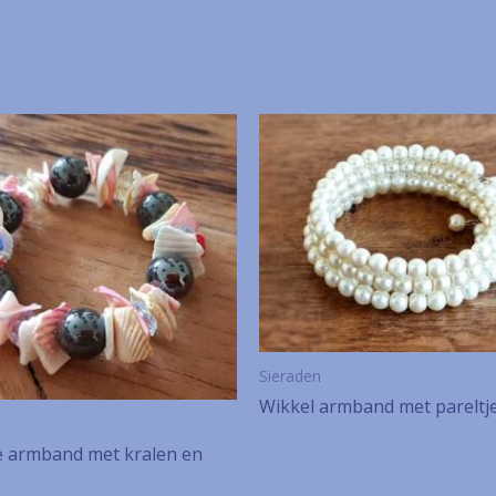
Sieraden
Wikkel armband met pareltj
he armband met kralen en