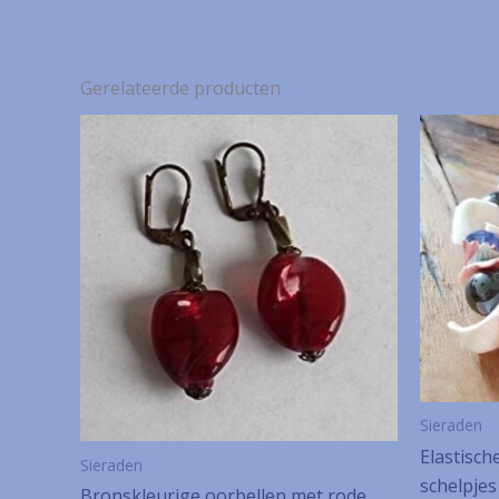
Gerelateerde producten
Sieraden
Elastisc
Sieraden
schelpjes
Bronskleurige oorbellen met rode