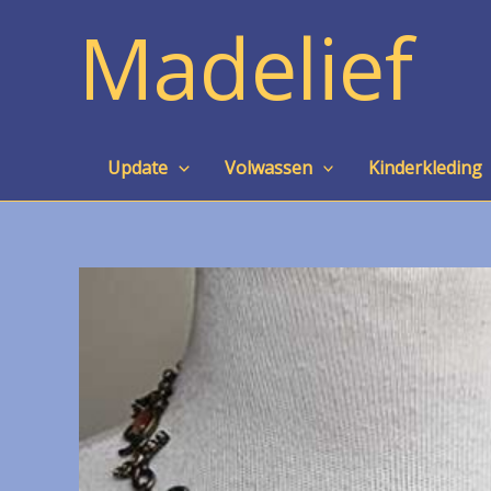
Ga
Madelief
naar
de
inhoud
Update
Volwassen
Kinderkleding