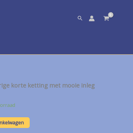
Zoeken
ige korte ketting met mooie inleg
orraad
inkelwagen