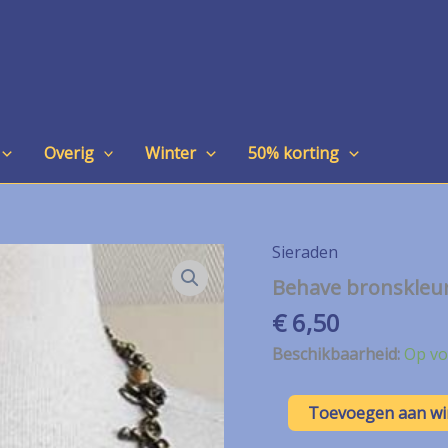
Overig
Winter
50% korting
Sieraden
Behave bronskleur
€
6,50
Beschikbaarheid:
Op vo
Behave
Toevoegen aan w
bronskleurige
korte