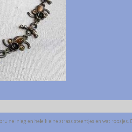
ketting
met
mooie
inleg
aantal
uine inleg en hele kleine strass steentjes en wat roosjes. D