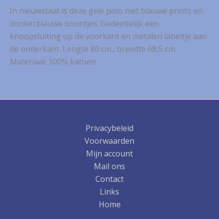
In nieuwstaat is deze gele polo met blauwe prints en
donkerblauwe boordjes. Gedeeltelijk een
knoopsluiting op de voorkant en metalen labeltje aan
de onderkant. Lengte 80 cm., breedte 68,5 cm.
Materiaal: 100% katoen.
Privacybeleid
Voorwaarden
Mijn account
Mail ons
Contact
Links
Home