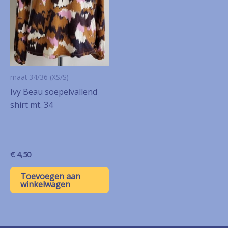
maat 34/36 (XS/S)
Ivy Beau soepelvallend
shirt mt. 34
€
4,50
Toevoegen aan
winkelwagen