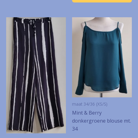
maat 34/36 (XS/S)
Mint & Berry
donkergroene blouse mt.
34