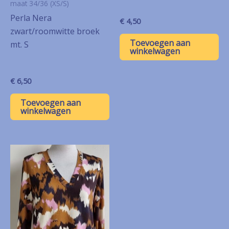
maat 34/36 (XS/S)
Perla Nera
€
4,50
zwart/roomwitte broek
Toevoegen aan
mt. S
winkelwagen
€
6,50
Toevoegen aan
winkelwagen