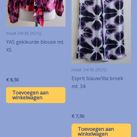
maat 34/36 (XS/S)
YAS gekleurde blouse mt.
XS
maat 34/36 (XS/S)
Esprit blauw/lila broek
€
8,50
mt. 34
Toevoegen aan
winkelwagen
€
7,50
Toevoegen aan
winkelwagen