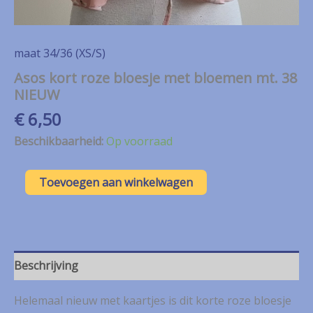
maat 34/36 (XS/S)
Asos kort roze bloesje met bloemen mt. 38
NIEUW
€
6,50
Beschikbaarheid:
Op voorraad
Asos
Toevoegen aan winkelwagen
kort
roze
bloesje
met
bloemen
mt.
Beschrijving
38
NIEUW
Helemaal nieuw met kaartjes is dit korte roze bloesje
aantal