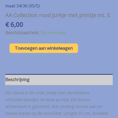
maat 34/36 (XS/S)
AA Collection rood jurkje met printje mt. S
€
6,00
Beschikbaarheid:
Op voorraad
AA
Toevoegen aan winkelwagen
Collection
rood
jurkje
met
printje
mt.
Beschrijving
S
aantal
Als nieuw is dit rode jurkje met verstelbare
schouderbandjes en leuk printje. De boven-
achterkant is gesmokt, dus sluiting mooie aan en
mooie biesje op de voorkant. Lengte 91 cm., breedte