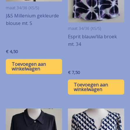
maat 34/36 (XS/S)
J&S Millenium gekleurde
blouse mt. S
maat 34/36 (XS/S)
Esprit blauw/lila broek
mt. 34
€
4,50
Toevoegen aan
winkelwagen
€
7,50
Toevoegen aan
winkelwagen