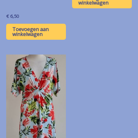
winkelwagen
€
6,50
Toevoegen aan
winkelwagen