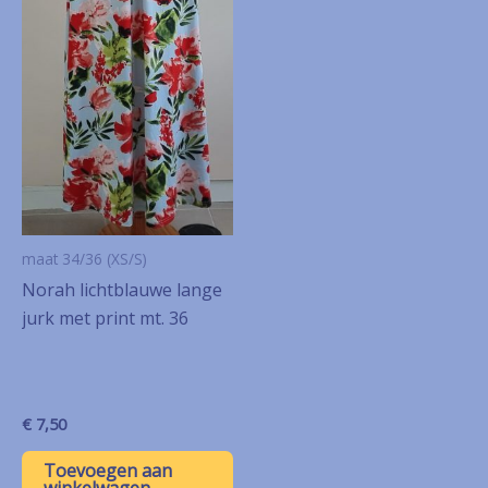
maat 34/36 (XS/S)
Norah lichtblauwe lange
jurk met print mt. 36
€
7,50
Toevoegen aan
winkelwagen