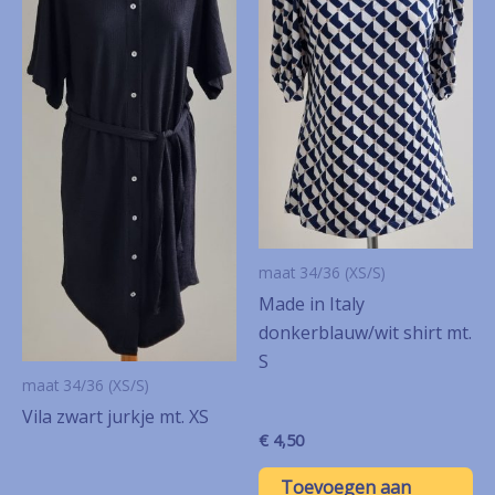
maat 34/36 (XS/S)
Made in Italy
donkerblauw/wit shirt mt.
S
maat 34/36 (XS/S)
Vila zwart jurkje mt. XS
€
4,50
Toevoegen aan