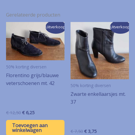
Gerelateerde producten
Uitverkoop!
Uitverkoop!
50% korting diversen
Florentino grijs/blauwe
veterschoenen mt. 42
50% korting diversen
Zwarte enkellaarsjes mt.
37
Oorspronkelijke
Huidige
€
12,50
€
6,25
prijs
prijs
was:
is:
Toevoegen aan
€ 12,50.
€ 6,25.
winkelwagen
Oorspronkelijke
Huidige
€
7,50
€
3,75