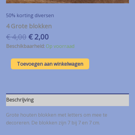
50% korting diversen
4 Grote blokken
Oorspronkelijke
Huidige
€
4,00
€
2,00
prijs
prijs
Beschikbaarheid:
Op voorraad
was:
is:
€ 4,00.
€ 2,00.
4
Toevoegen aan winkelwagen
Grote
blokken
aantal
Beschrijving
Grote houten blokken met letters om mee te
decoreren. De blokken zijn 7 bij 7 en 7 cm.