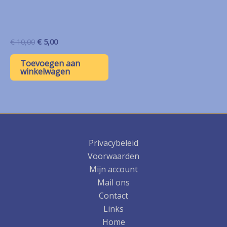
Oorspronkelijke
Huidige
€
10,00
€
5,00
prijs
prijs
was:
is:
Toevoegen aan
€ 10,00.
€ 5,00.
winkelwagen
Privacybeleid
Voorwaarden
Mijn account
Mail ons
Contact
Links
Home