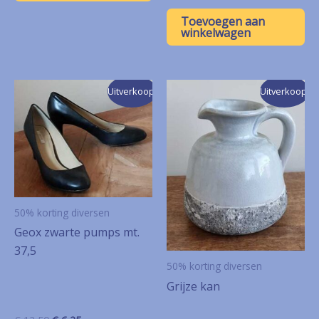
prijs
prijs
was:
is:
Toevoegen aan
€ 7,50.
€ 3,75.
winkelwagen
Uitverkoop!
Uitverkoop!
50% korting diversen
Geox zwarte pumps mt.
37,5
50% korting diversen
Grijze kan