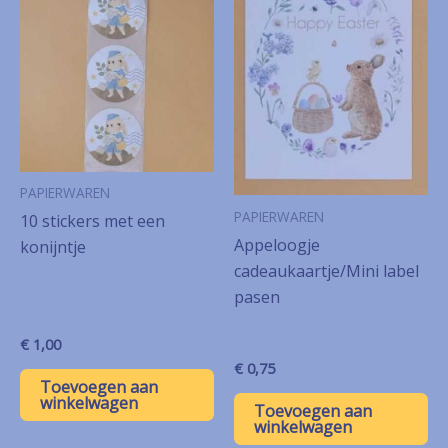
PAPIERWAREN
PAPIERWAREN
10 stickers met een
Appeloogje
konijntje
cadeaukaartje/Mini label
pasen
€
1,00
€
0,75
Toevoegen aan
winkelwagen
Toevoegen aan
winkelwagen