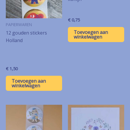
€
0,75
PAPIERWAREN
Toevoegen aan
12 gouden stickers
winkelwagen
Holland
€
1,50
Toevoegen aan
winkelwagen