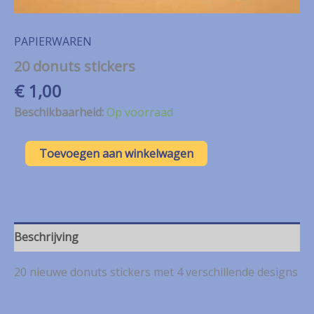
PAPIERWAREN
20 donuts stickers
€
1,00
Beschikbaarheid:
Op voorraad
20
Toevoegen aan winkelwagen
donuts
stickers
aantal
Beschrijving
20 nieuwe donuts stickers met 4 verschillende designs