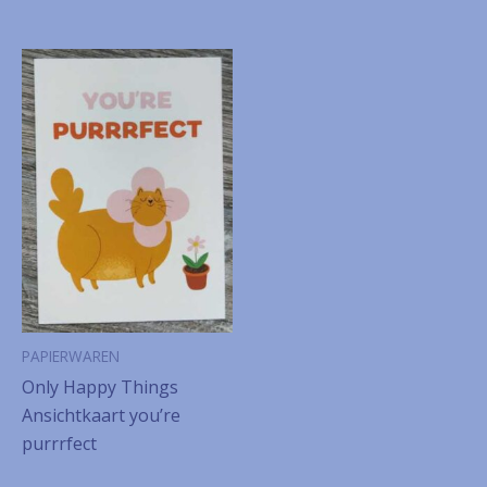
PAPIERWAREN
Only Happy Things
Ansichtkaart you’re
purrrfect