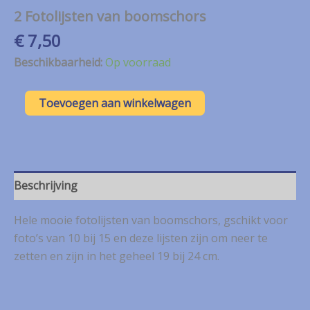
2 Fotolijsten van boomschors
€
7,50
Beschikbaarheid:
Op voorraad
2
Toevoegen aan winkelwagen
Fotolijsten
van
boomschors
aantal
Beschrijving
Hele mooie fotolijsten van boomschors, gschikt voor
foto’s van 10 bij 15 en deze lijsten zijn om neer te
zetten en zijn in het geheel 19 bij 24 cm.